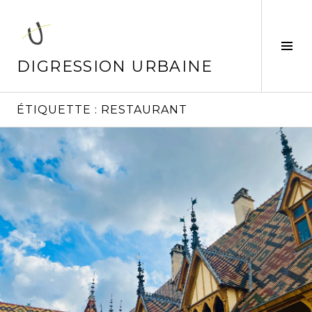
Aller
au
contenu
Tog
principal
Sid
DIGRESSION URBAINE
ÉTIQUETTE :
RESTAURANT