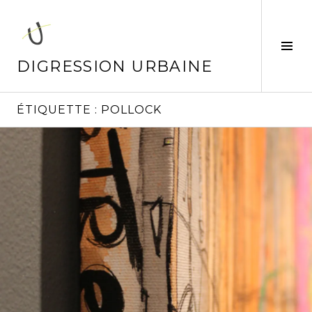
Aller
au
contenu
Tog
principal
Sid
DIGRESSION URBAINE
ÉTIQUETTE :
POLLOCK