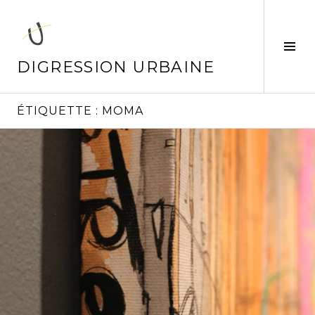
Aller
au
contenu
Tog
principal
Sid
DIGRESSION URBAINE
ÉTIQUETTE :
MOMA