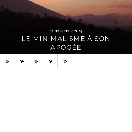
11 novembre 2015
LE MINIMALISME À SON
APOGÉE
Accueil
À
À
Français
English
voir
propos
aussi
sur
la
toile