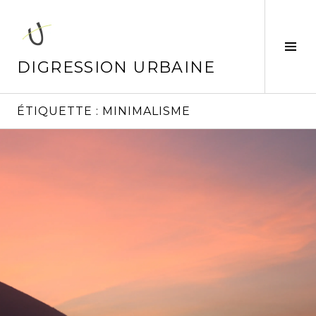
Aller
au
contenu
Tog
principal
Sid
DIGRESSION URBAINE
ÉTIQUETTE :
MINIMALISME