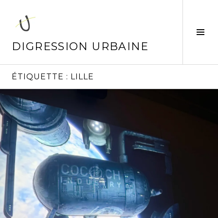
Aller
au
contenu
Tog
principal
Sid
DIGRESSION URBAINE
ÉTIQUETTE :
LILLE