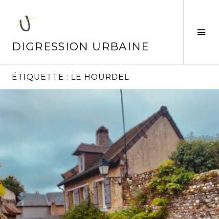
Aller
au
contenu
Tog
principal
Sid
DIGRESSION URBAINE
ÉTIQUETTE :
LE HOURDEL