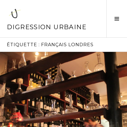
Aller
au
contenu
Tog
principal
Sid
DIGRESSION URBAINE
ÉTIQUETTE :
FRANÇAIS LONDRES