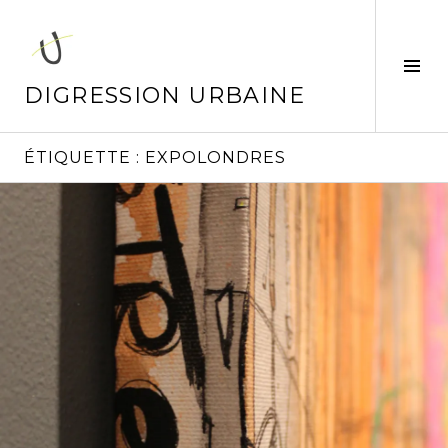
Aller
au
contenu
Tog
principal
Sid
DIGRESSION URBAINE
ÉTIQUETTE :
EXPOLONDRES