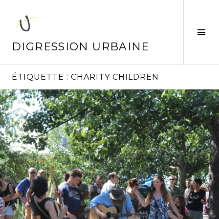
Aller
au
contenu
Tog
principal
Sid
DIGRESSION URBAINE
ÉTIQUETTE :
CHARITY CHILDREN