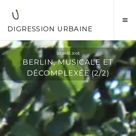
Aller
au
contenu
Tog
principal
Sid
DIGRESSION URBAINE
20 août 2015
BERLIN, MUSICALE ET
DÉCOMPLEXÉE (2/2)