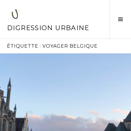
Aller
au
contenu
Tog
principal
Sid
DIGRESSION URBAINE
ÉTIQUETTE :
VOYAGER BELGIQUE