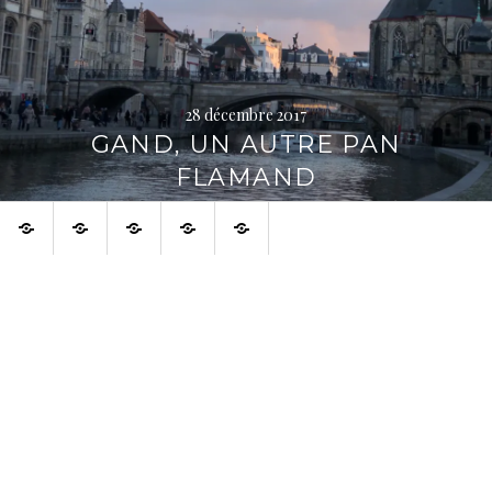
28 décembre 2017
GAND, UN AUTRE PAN
FLAMAND
Accueil
À
À
Français
English
voir
propos
aussi
sur
la
toile