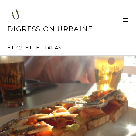
Aller
au
contenu
Tog
principal
Sid
DIGRESSION URBAINE
ÉTIQUETTE :
TAPAS