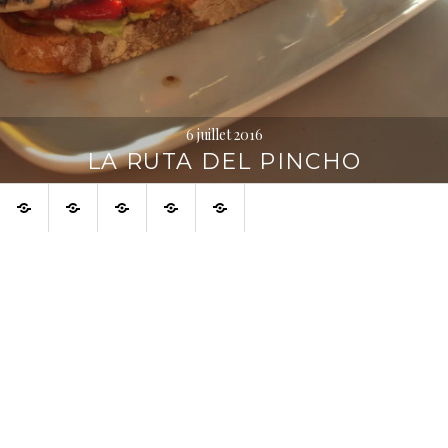
6 juillet 2016
LA RUTA DEL PINCHO
Accueil
À
À
Français
English
voir
propos
aussi
sur
la
toile