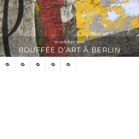
10 octobre 2016
BOUFFÉE D’ART À BERLIN
Accueil
À
À
Français
English
voir
propos
aussi
sur
la
toile