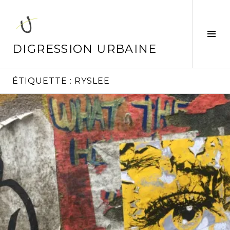
Aller
au
contenu
Tog
principal
Sid
DIGRESSION URBAINE
ÉTIQUETTE :
RYSLEE