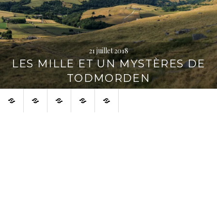
21 juillet 2018
LES MILLE ET UN MYSTÈRES DE
TODMORDEN
Accueil
À
À
Français
English
voir
propos
aussi
sur
la
toile