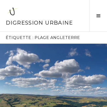
Aller
au
contenu
Tog
principal
Sid
DIGRESSION URBAINE
ÉTIQUETTE :
PLAGE ANGLETERRE