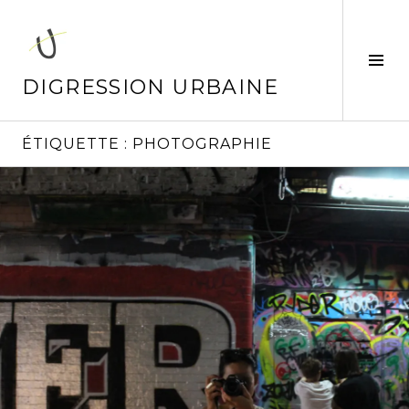
Aller
au
contenu
Tog
principal
Sid
DIGRESSION URBAINE
ÉTIQUETTE :
PHOTOGRAPHIE