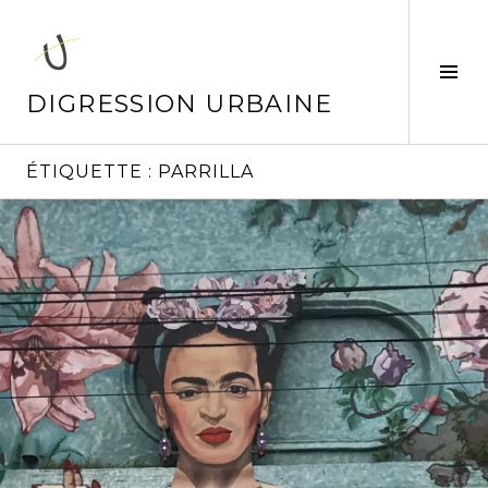
Aller
au
contenu
Tog
principal
Sid
DIGRESSION URBAINE
ÉTIQUETTE :
PARRILLA