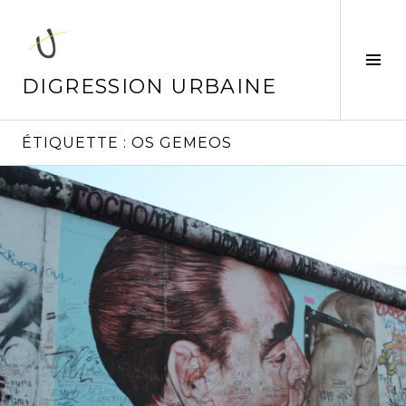
Aller
au
contenu
Tog
principal
Sid
DIGRESSION URBAINE
ÉTIQUETTE :
OS GEMEOS