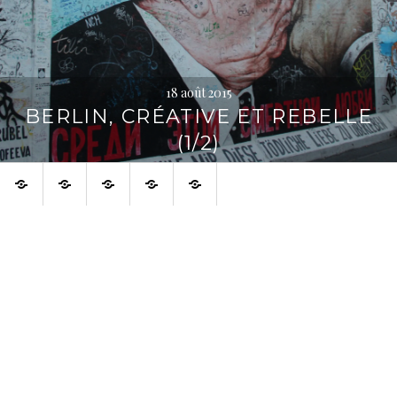
18 août 2015
BERLIN, CRÉATIVE ET REBELLE
(1/2)
Accueil
À
À
Français
English
voir
propos
aussi
sur
la
toile