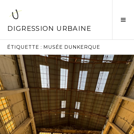
Aller
au
contenu
Tog
principal
Sid
DIGRESSION URBAINE
ÉTIQUETTE :
MUSÉE DUNKERQUE