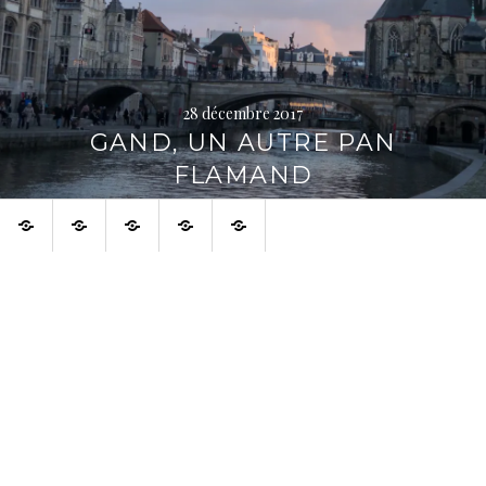
28 décembre 2017
GAND, UN AUTRE PAN
FLAMAND
Accueil
À
À
Français
English
voir
propos
aussi
sur
la
toile