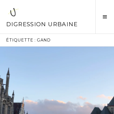
Aller
au
contenu
Tog
principal
Sid
DIGRESSION URBAINE
ÉTIQUETTE :
GAND