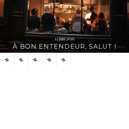
12 juin 2016
À BON ENTENDEUR, SALUT !
Accueil
À
À
Français
English
voir
propos
aussi
sur
la
toile