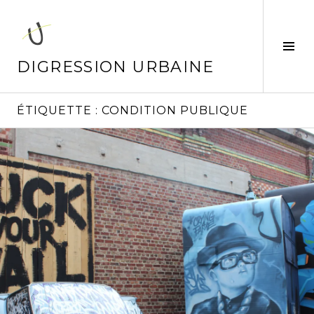
Aller
au
contenu
Tog
principal
Sid
DIGRESSION URBAINE
ÉTIQUETTE :
CONDITION PUBLIQUE